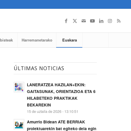
lbisteak
Harremanetarako
Euskara
ÚLTIMAS NOTICIAS
LANERATZEA HAZILAN+EKIN:
GAITASUNAK, ORIENTAZIOA ETA 6
HILABETEKO PRAKTIKAK
BEKAREKIN
15 de uztaila de 2026 - 13:10:51
Amurrio Bidean ATE BERRIAK
proiektuarekin bat egiteko deia egin