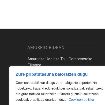
AMURRIO BIDEAN
Amurrioko Udalako Toki Garapenerako
Elkartea
Zure pribatutasuna baloratzen dugu
Cookieak erabiltzen ditugu zure nabigazio esperientzia
hobetzeko, iragarki edo eduki pertsonalizatuak eskaintzeko
eta gure trafikoa aztertzeko. "Onartu guztiak" sakatzean,
cookieak erabiltzea onartzen duzu.
Cookieen politika