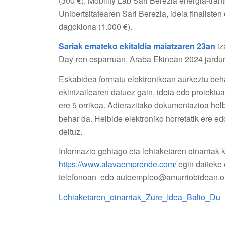
(300 €), Mobility Lab Sari Berezia energia-tran
Unibertsitatearen Sari Berezia, ideia finaliste
dagokiona (1.000 €).
Sariak emateko ekitaldia
maiatzaren 23an
iz
Day-ren esparruan, Araba Ekinean 2024 jardun
Eskabidea formatu elektronikoan aurkeztu be
ekintzailearen datuez gain, ideia edo proiektu
ere 5 orrikoa. Adierazitako dokumentazioa he
behar da. Helbide elektroniko horretatik ere 
deituz.
Informazio gehiago eta lehiaketaren oinarriak
https://www.alavaemprende.com/
egin daiteke
telefonoan edo autoempleo@amurriobidean.or
Lehiaketaren_oinarriak_Zure_Idea_Balio_Du