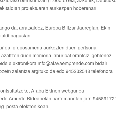
tsiziorako berrikuntzari (1.000 €) eta, azkenik, Deustuko
n ekitaldian proiektuaren aurkezpen hoberenari
ango da, arratsaldez, Europa Biltzar Jauregian, Ekin
aldi nagusian.
har da, proposamena aurkezten duen pertsona
a azaltzen duen memoria labur bat erantsiz, gehienez
lbide elektronikora info@alavaemprende.com bidali
edozein zalantza argituko da edo 945232548 telefonora
 kontsultatzeko, Araba Ekinen webgunea
 edo Amurrio Bideanekin harremanetan jarri 945891721
g posta elektronikoan.