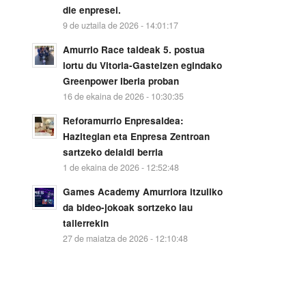
die enpresei.
9 de uztaila de 2026 - 14:01:17
Amurrio Race taldeak 5. postua
lortu du Vitoria-Gasteizen egindako
Greenpower Iberia proban
16 de ekaina de 2026 - 10:30:35
Reforamurrio Enpresaldea:
Hazitegian eta Enpresa Zentroan
sartzeko deialdi berria
1 de ekaina de 2026 - 12:52:48
Games Academy Amurriora itzuliko
da bideo-jokoak sortzeko lau
tailerrekin
27 de maiatza de 2026 - 12:10:48