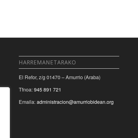
HARREMANETARAKO
El Refor, z/g 01470 – Amurrio (Araba)
Tfnoa:
945 891 721
Emaila:
administracion@amurriobidean.org