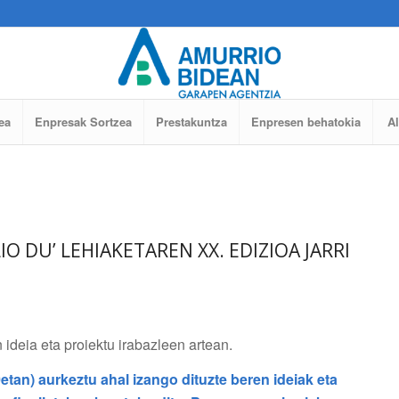
ea
Enpresak Sortzea
Prestakuntza
Enpresen behatokia
A
IO DU’ LEHIAKETAREN XX. EDIZIOA JARRI
 ideia eta proiektu irabazleen artean.
etan) aurkeztu ahal izango dituzte beren ideiak eta