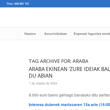
Tfno: 945 891 721
Hasiera
Amurriobidean
Enpresei laguntza emat
TAG ARCHIVE FOR:
ARABA
ARABA EKINEAN ‘ZURE IDEIAK BAL
DU ABIAN
7 de otsaila de 2024
9.000 euro baino gehiago banatuko ditu saritan
Interesa dutenek martxoaren 15a arte (14:00