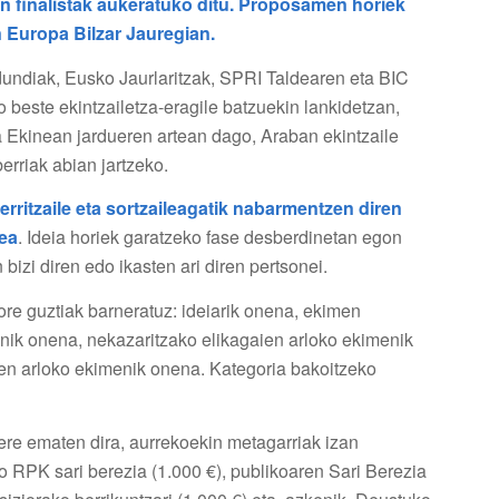
n finalistak aukeratuko ditu. Proposamen horiek
 Europa Bilzar Jauregian.
undiak, Eusko Jaurlaritzak, SPRI Taldearen eta BIC
o beste ekintzailetza-eragile batzuekin lankidetzan,
 Ekinean jardueren artean dago, Araban ekintzaile
erriak abian jartzeko.
berritzaile eta sortzaileagatik nabarmentzen diren
zea
. Ideia horiek garatzeko fase desberdinetan egon
izi diren edo ikasten ari diren pertsonei.
ore guztiak barneratuz: ideiarik onena, ekimen
enik onena, nekazaritzako elikagaien arloko ekimenik
en arloko ekimenik onena. Kategoria bakoitzeko
 ere ematen dira, aurrekoekin metagarriak izan
o RPK sari berezia (1.000 €), publikoaren Sari Berezia