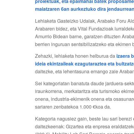
proiektuak, eta epaimahai batek proposame
maiatzaren 6an aurkeztuko dira jendaurrean
Lehiaketa Gasteizko Udalak, Arabako Foru Ald
Arabaren bidez, eta Vital Fundazioak lurraldek
Amurrio Bidean barne, garatzen dituzten Araba
berrien inguruan sentsibilizatzeko eta ekimen b
Zehazki, lehiaketa honen helburua da
izaera 
ideia ekintzaileak ezagutaraztea eta bultzat
daitezke, eta lehentasuna emango zaie Araban b
Sei kategoriatan banatuta daude jarduera-sekt
iraunkorrena, merkataritza eta turismoko ekim
onena, industria-ekimenik onena eta osasunar
sariaren zenbatekoa 1.000 €koa da.
Kategoria nagusiez gain, beste lau sari berezi
daitezkeenak: Gizartea eta enpresa eraldatzek