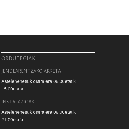
ORDUTEGIAK
JENDEARENTZAKO ARRETA
Astelehenetaik ostiralera 08:00etatik
15:00etara
INSTALAZIOAK
Astelehenetaik ostiralera 08:00etatik
21:00etara