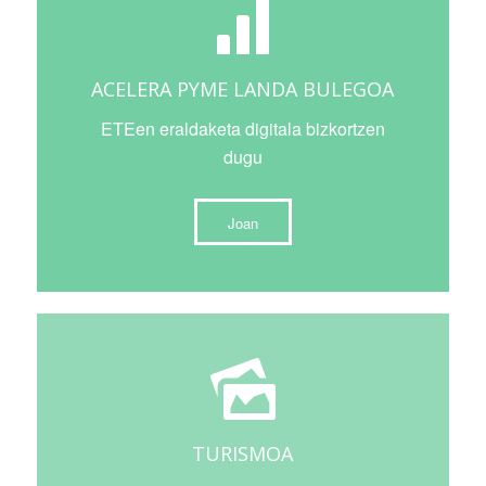
ACELERA PYME LANDA BULEGOA
ETEen eraldaketa digitala bizkortzen
dugu
Joan
TURISMOA