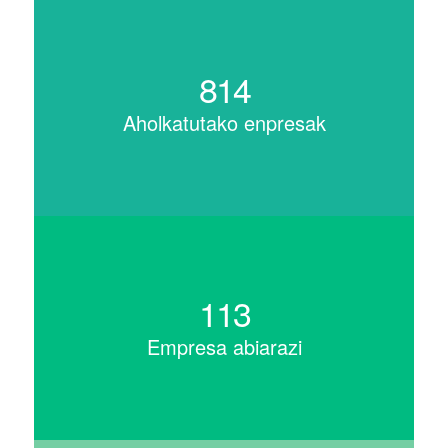
814
Aholkatutako enpresak
113
Empresa abiarazi