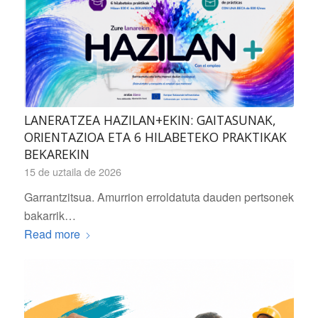
LANERATZEA HAZILAN+EKIN: GAITASUNAK,
ORIENTAZIOA ETA 6 HILABETEKO PRAKTIKAK
BEKAREKIN
15 de uztaila de 2026
Garrantzitsua. Amurrion erroldatuta dauden pertsonek
bakarrik…
Read more