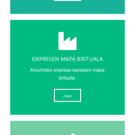
ENPRESEN MAPA BIRTUALA
Amurrioko enpresa-sarearen mapa
birtuala.
Joan