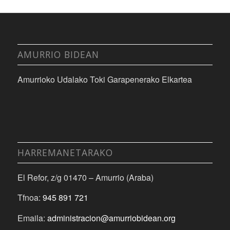
AMURRIO BIDEAN
Amurrioko Udalako Toki Garapenerako Elkartea
HARREMANETARAKO
El Refor, z/g 01470 – Amurrio (Araba)
Tfnoa:
945 891 721
Emaila:
administracion@amurriobidean.org