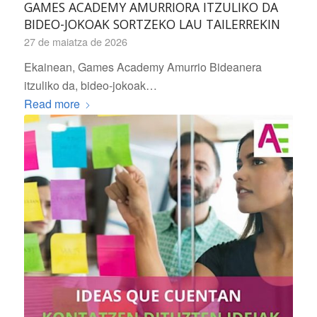
GAMES ACADEMY AMURRIORA ITZULIKO DA
BIDEO-JOKOAK SORTZEKO LAU TAILERREKIN
27 de maiatza de 2026
Ekainean, Games Academy Amurrio Bideanera
itzuliko da, bideo-jokoak…
Read more