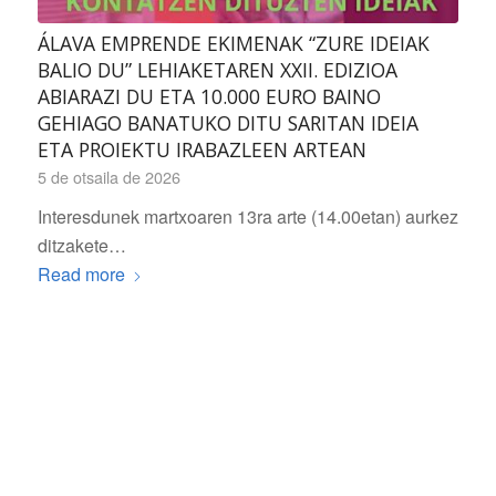
ÁLAVA EMPRENDE EKIMENAK “ZURE IDEIAK
BALIO DU” LEHIAKETAREN XXII. EDIZIOA
ABIARAZI DU ETA 10.000 EURO BAINO
GEHIAGO BANATUKO DITU SARITAN IDEIA
ETA PROIEKTU IRABAZLEEN ARTEAN
5 de otsaila de 2026
Interesdunek martxoaren 13ra arte (14.00etan) aurkez
ditzakete…
Read more