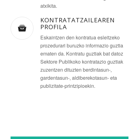
atxikita.
KONTRATATZAILEAREN
PROFILA
Eskaintzen den kontratua esleitzeko
prozedurari buruzko informazio guztia
ematen da. Kontratu guztiak bat datoz
Sektore Publikoko kontratazio guztiak
zuzentzen dituzten berdintasun-,
gardentasun-, aldiberekotasun- eta
publizitate-printzipioekin.