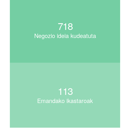
718
Negozio ideia kudeatuta
135
Emandako ikastaroak