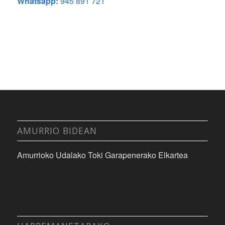
Whatsapp:
945 891 721
AMURRIO BIDEAN
Amurrioko Udalako Toki Garapenerako Elkartea