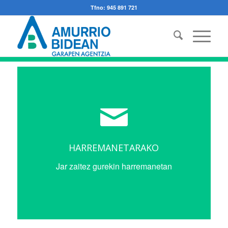
Tfno: 945 891 721
HARREMANETARAKO
Jar zaitez gurekin harremanetan