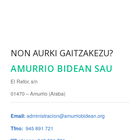
NON AURKI GAITZAKEZU?
AMURRIO BIDEAN SAU
El Refor, s/n
01470 – Amurrio (Araba)
Email:
administracion@amurriobidean.org
Tfno:
945 891 721