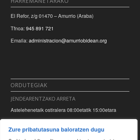
HARREMANETARAKO
El Refor, z/g 01470 – Amurrio (Araba)
Tfnoa:
945 891 721
Emaila:
administracion@amurriobidean.org
ORDUTEGIAK
JENDEARENTZAKO ARRETA
Astelehenetaik ostiralera 08:00etatik 15:00etara
INSTALAZIOAK
Zure pribatutasuna baloratzen dugu
Astelehenetaik ostiralera 08:00etatik 21:00etara