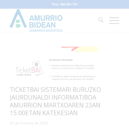
Tfno: 945 891 721
TICKETBAI SISTEMARI BURUZKO
JAURDUNALDI INFORMATIBOA
AMURRION MARTXOAREN 23AN
15:00ETAN KATEKESIAN
22 de martxoa de 2022