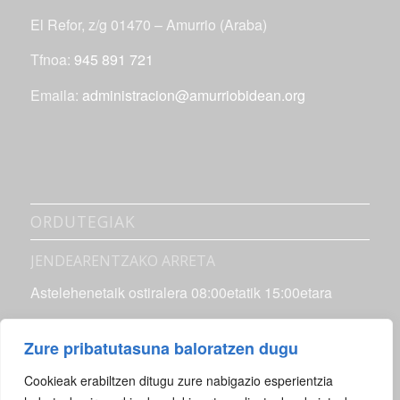
El Refor, z/g 01470 – Amurrio (Araba)
Tfnoa:
945 891 721
Emaila:
administracion@amurriobidean.org
ORDUTEGIAK
JENDEARENTZAKO ARRETA
Astelehenetaik ostiralera 08:00etatik 15:00etara
INSTALAZIOAK
Zure pribatutasuna baloratzen dugu
Astelehenetaik ostiralera 08:00etatik 21:00etara
Cookieak erabiltzen ditugu zure nabigazio esperientzia