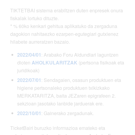
TIKTETBAI sistema erabiltzen duten enpresek onura
fiskalak lortuko dituzte.
* % 60ko kenkari gehitua aplikatuko da zergaduna
dagokion nahitaezko ezarpen-egutegiari gutxienez
hilabete aurreratzen bazaio.
2022/04/01
: Arabako Foru Aldundiari laguntzen
dioten
AHOLKULARITZAK
(pertsona fisikoak eta
juridikoak)
2022/07/01
: Sendagaien, osasun produktuen eta
higiene pertsonaleko produktuen txikizkako
MERKATARITZA, baita JEZaren epigrafeen 2.
sekzioan jasotako lanbide jarduerak ere.
2022/10/01
: Gainerako zergadunak.
TicketBairi buruzko informazioa emateko eta