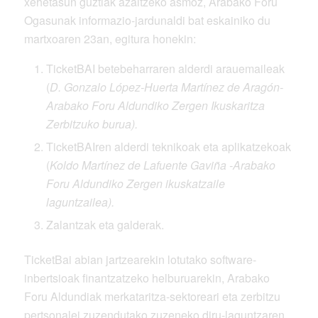
xehetasun guztiak azaltzeko asmoz, Arabako Foru
Ogasunak informazio-jardunaldi bat eskainiko du
martxoaren 23an, egitura honekin:
TicketBAI betebeharraren alderdi arauemaileak
(
D. Gonzalo López-Huerta Martínez de Aragón-
Arabako Foru Aldundiko Zergen Ikuskaritza
Zerbitzuko burua).
TicketBAIren alderdi teknikoak eta aplikatzekoak
(
Koldo Martínez de Lafuente Gaviña -Arabako
Foru Aldundiko Zergen ikuskatzaile
laguntzailea).
Zalantzak eta galderak.
TicketBai abian jartzearekin lotutako software-
inbertsioak finantzatzeko helburuarekin, Arabako
Foru Aldundiak merkataritza-sektoreari eta zerbitzu
pertsonalei zuzendutako zuzeneko diru-laguntzaren