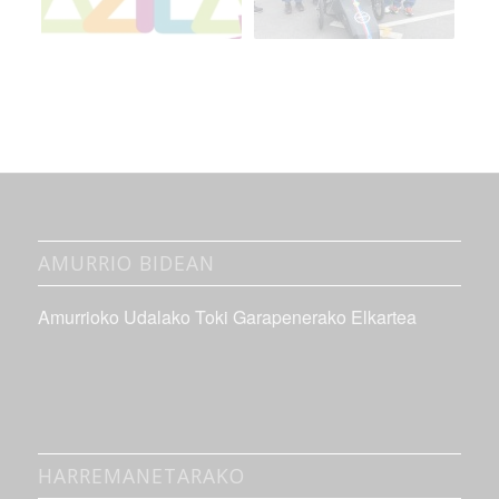
AMURRIO BIDEAN
Amurrioko Udalako Toki Garapenerako Elkartea
HARREMANETARAKO