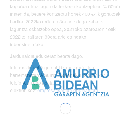
kopurua diruz lagun daitezkeen kontzeptuen % 50era
iristen da, betiere kontzeptu horiek 400 €-tik gorakoak
badira. 2022ko urriaren 3ra arte dago zabalik
laguntza eskatzeko epea, 2021eko azaroaren 1etik
2022ko irailaren 30era arte egindako
inbertsioetarako.
Jardunaldia edukieraz beteta dago.
Informazio gehiago nahi izanez gero, jarri
harremanetan Amurrio Bideanekin 945891721
telefonoan edo posta
elektronikoz:
empresa@amurriobidean.org