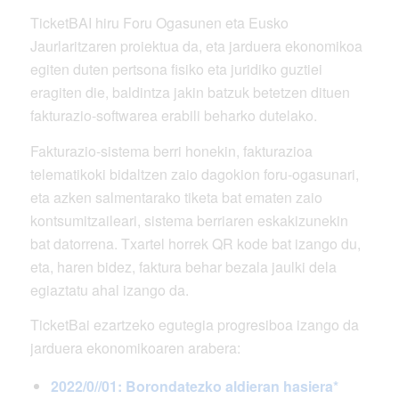
TicketBAI hiru Foru Ogasunen eta Eusko
Jaurlaritzaren proiektua da, eta jarduera ekonomikoa
egiten duten pertsona fisiko eta juridiko guztiei
eragiten die, baldintza jakin batzuk betetzen dituen
fakturazio-softwarea erabili beharko dutelako.
Fakturazio-sistema berri honekin, fakturazioa
telematikoki bidaltzen zaio dagokion foru-ogasunari,
eta azken salmentarako tiketa bat ematen zaio
kontsumitzaileari, sistema berriaren eskakizunekin
bat datorrena. Txartel horrek QR kode bat izango du,
eta, haren bidez, faktura behar bezala jaulki dela
egiaztatu ahal izango da.
TicketBai ezartzeko egutegia progresiboa izango da
jarduera ekonomikoaren arabera:
2022/0//01: Borondatezko aldieran hasiera*