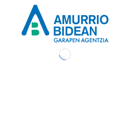
en bitartez. Hala, beren burua ezagutzera emateaz gain,
sakoak landuko dituzte, enpresa eta profesional parte-
ari bide emanez, etorkizunean sinergiak eratu eta
a,
16:00etatik 20:00etara, Reforamurrio
. Jarduketa hau Aiarako Kuadrillaren Ekonomia eta
zen da; hau da, Arabako Foru Aldundiak eta Kuadrillako
interesdunek Amurrio Bidean-era jo dezakete. Tel.:
eo@amurriobidean.org
mación o inscribirse en Amurrio Bidean. Tel.
.org.