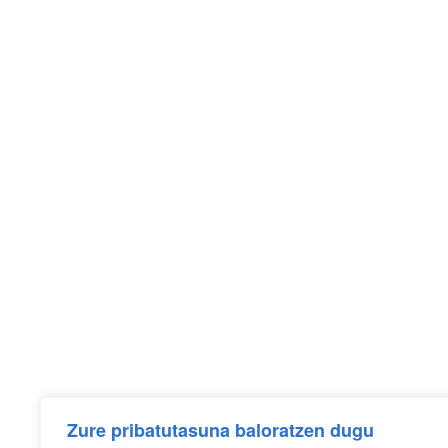
AMURRIO BIDEAN
Amurrioko Udalako Toki Garapenerako
Elkartea
Zure pribatutasuna baloratzen dugu