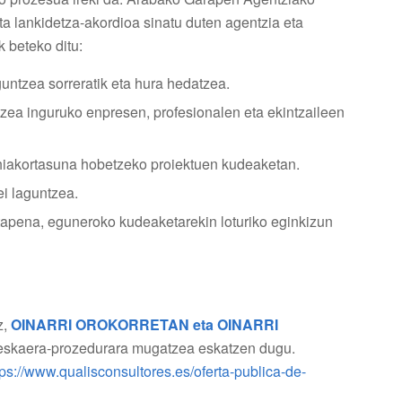
a lankidetza-akordioa sinatu duten agentzia eta
 beteko ditu:
untzea sorreratik eta hura hedatzea.
zea inguruko enpresen, profesionalen eta ekintzaileen
ehiakortasuna hobetzeko proiektuen kudeaketan.
ei laguntzea.
tapena, eguneroko kudeaketarekin loturiko eginkizun
z,
OINARRI OROKORRETAN eta OINARRI
a eskaera-prozedurara mugatzea eskatzen dugu.
tps://www.qualisconsultores.es/oferta-publica-de-