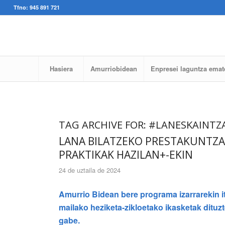
Tfno: 945 891 721
Hasiera
Amurriobidean
Enpresei laguntza emat
TAG ARCHIVE FOR:
#LANESKAINTZ
LANA BILATZEKO PRESTAKUNTZ
PRAKTIKAK HAZILAN+-EKIN
24 de uztaila de 2024
Amurrio Bidean bere programa izarrarekin itz
mailako heziketa-zikloetako ikasketak dituz
gabe.