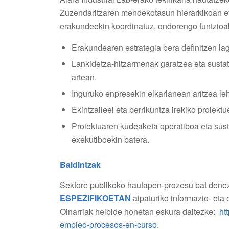
Zuzendaritzaren mendekotasun hierarkikoan et
erakundeekin koordinatuz, ondorengo funtzioak
Erakundearen estrategia bera definitzen lag
Lankidetza-hitzarmenak garatzea eta sustat
artean.
Inguruko enpresekin elkarlanean aritzea l
Ekintzaileei eta berrikuntza irekiko proiektu
Proiektuaren kudeaketa operatiboa eta sus
exekutiboekin batera.
Baldintzak
Sektore publikoko hautapen-prozesu bat dene
ESPEZIFIKOETAN
aipaturiko informazio- et
Oinarriak helbide honetan eskura daitezke:
ht
empleo-procesos-en-curso
.