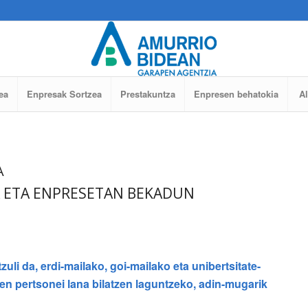
ea
Enpresak Sortzea
Prestakuntza
Enpresen behatokia
A
A
A ETA ENPRESETAN BEKADUN
uli da, erdi-mailako, goi-mailako eta unibertsitate-
ten pertsonei lana bilatzen laguntzeko, adin-mugarik