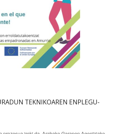
DURADUN TEKNIKOAREN ENPLEGU-
eko prozesua ireki da. Arabako Garapen Agentziako