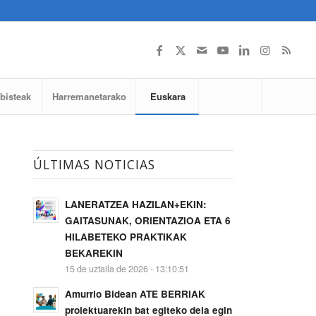
lbisteak
Harremanetarako
Euskara
ÚLTIMAS NOTICIAS
LANERATZEA HAZILAN+EKIN:
GAITASUNAK, ORIENTAZIOA ETA 6
HILABETEKO PRAKTIKAK
BEKAREKIN
15 de uztaila de 2026 - 13:10:51
Amurrio Bidean ATE BERRIAK
proiektuarekin bat egiteko deia egin