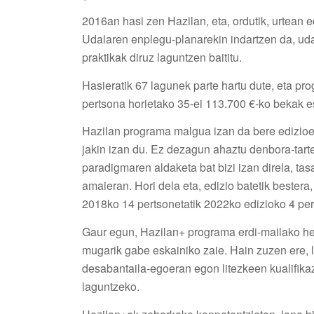
2016an hasi zen Hazilan, eta, ordutik, urtean 
Udalaren enplegu-planarekin indartzen da, uda
praktikak diruz laguntzen baititu.
Hasieratik 67 lagunek parte hartu dute, eta p
pertsona horietako 35-ei 113.700 €-ko bekak es
Hazilan programa malgua izan da bere edizioe
jakin izan du. Ez dezagun ahaztu denbora-tart
paradigmaren aldaketa bat bizi izan direla, ta
amaieran. Hori dela eta, edizio batetik bestera
2018ko 14 pertsonetatik 2022ko edizioko 4 pert
Gaur egun, Hazilan+ programa erdi-mailako hezi
mugarik gabe eskainiko zaie. Hain zuzen ere, 
desabantaila-egoeran egon litezkeen kualifika
laguntzeko.