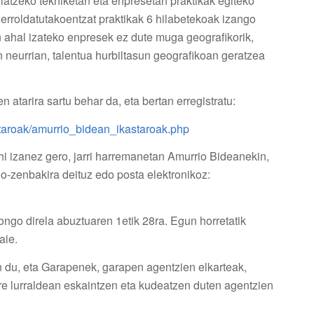
latzeko tekniketan eta enpresetan praktikak egiteko
erroldatutakoentzat praktikak 6 hilabetekoak izango
n ahal izateko enpresek ez dute muga geografikorik,
 neurrian, talentua hurbiltasun geografikoan geratzea
 atarira sartu behar da, eta bertan erregistratu:
staroak/amurrio_bidean_ikastaroak.php
i izanez gero, jarri harremanetan Amurrio Bideanekin,
-zenbakira deituz edo posta elektronikoz:
ngo direla abuztuaren 1etik 28ra. Egun horretatik
aie.
du, eta Garapenek, garapen agentzien elkarteak,
re lurraldean eskaintzen eta kudeatzen duten agentzien