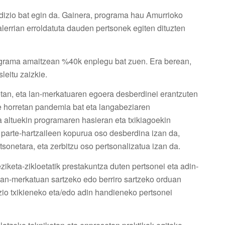
edizio bat egin da. Gainera, programa hau Amurrioko
lerrian erroldatuta dauden pertsonek egiten dituzten
rograma amaitzean %40k enplegu bat zuen. Era berean,
leitu zaizkie.
tan, eta lan-merkatuaren egoera desberdinei erantzuten
e horretan pandemia bat eta langabeziaren
sa altuekin programaren hasieran eta txikiagoekin
, parte-hartzaileen kopurua oso desberdina izan da,
sonetara, eta zerbitzu oso pertsonalizatua izan da.
keta-zikloetatik prestakuntza duten pertsonei eta adin-
lan-merkatuan sartzeko edo berriro sartzeko orduan
zio txikieneko eta/edo adin handieneko pertsonei