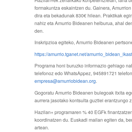
Hazilan+ek zeharkako konpetentzietan, lana bi
formakuntza eskaintzen du. Gainera, Amurrion 
dira eta bekadunak 830€ hilean. Praktikak egi
nahiz eta Amurrio Bideanen helburua, ahal den
den.
Inskripzioa egiteko, Amurrio Bideanen pertsonen
https://amurrio.tganet.net/amurrio_bidean_ika
Programa honi buruzko informazio gehiago nah
telefonoz edo WhatsAppez, 945891721 telefono
empresa@amurriobidean.org
.
Gogoratu Amurrio Bideanen bulegoak itxita ego
aurrera jasotako kontsulta guztiei erantzungo z
Hazilan+ programaren % 40 EGFk finantzatzen 
koordinatzen du. Euskadi mailan egiten da, be
artean.