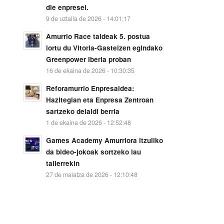
die enpresei.
9 de uztaila de 2026 - 14:01:17
Amurrio Race taldeak 5. postua
lortu du Vitoria-Gasteizen egindako
Greenpower Iberia proban
16 de ekaina de 2026 - 10:30:35
Reforamurrio Enpresaldea:
Hazitegian eta Enpresa Zentroan
sartzeko deialdi berria
1 de ekaina de 2026 - 12:52:48
Games Academy Amurriora itzuliko
da bideo-jokoak sortzeko lau
tailerrekin
27 de maiatza de 2026 - 12:10:48