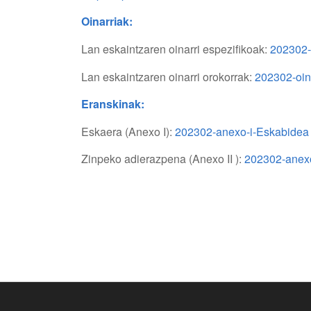
Oinarriak:
Lan eskaintzaren oinarri espezifikoak:
202302-o
Lan eskaintzaren oinarri orokorrak:
202302-oina
Eranskinak:
Eskaera (Anexo I):
202302-anexo-i-Eskabidea
Zinpeko adierazpena (Anexo II ):
202302-anexo