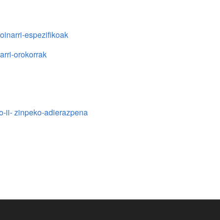
inarri-espezifikoak
rri-orokorrak
-ii- zinpeko-adierazpena