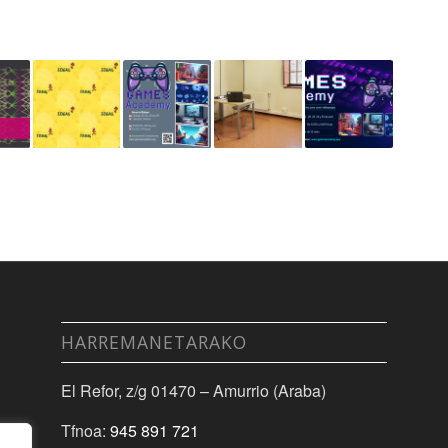
HARREMANETARAKO
El Refor, z/g 01470 – Amurrio (Araba)
Tfnoa:
945 891 721