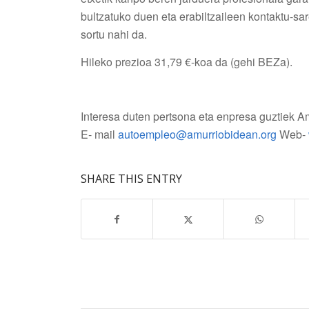
bultzatuko duen eta erabiltzaileen kontaktu-s
sortu nahi da.
Hileko prezioa 31,79 €-koa da (gehi BEZa).
Interesa duten pertsona eta enpresa guztiek Am
E- mail
autoempleo@amurriobidean.org
Web-
SHARE THIS ENTRY