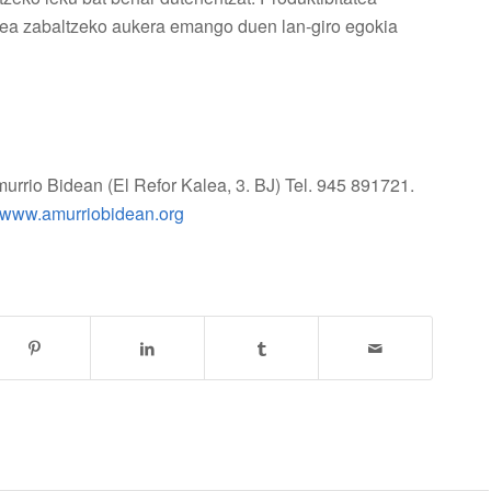
area zabaltzeko aukera emango duen lan-giro egokia
urrio Bidean (El Refor Kalea, 3. BJ) Tel. 945 891721.
www.amurriobidean.org