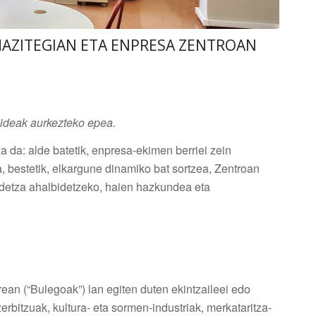
AZITEGIAN ETA ENPRESA ZENTROAN
ideak aurkezteko epea.
 da: alde batetik, enpresa-ekimen berriei zein
, bestetik, elkargune dinamiko bat sortzea, Zentroan
idetza ahalbidetzeko, haien hazkundea eta
ean (“Bulegoak”) lan egiten duten ekintzaileei edo
rbitzuak, kultura- eta sormen-industriak, merkataritza-