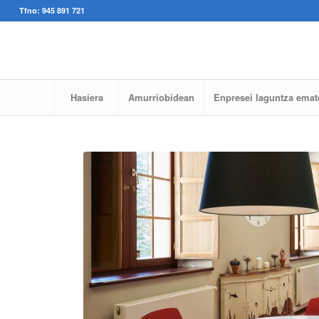
Tfno: 945 891 721
Hasiera
Amurriobidean
Enpresei laguntza emat