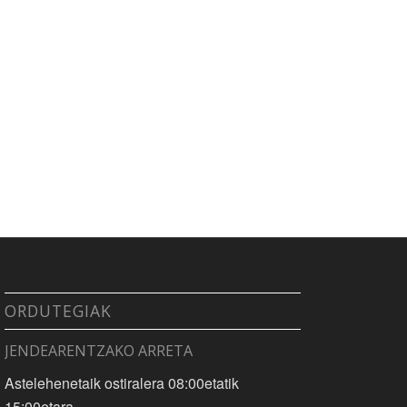
ORDUTEGIAK
JENDEARENTZAKO ARRETA
Astelehenetaik ostiralera 08:00etatik
15:00etara