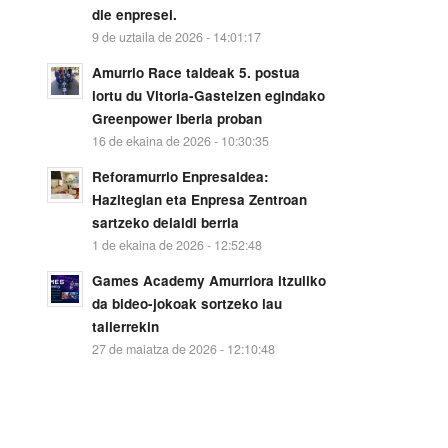
die enpresei.
9 de uztaila de 2026 - 14:01:17
Amurrio Race taldeak 5. postua
lortu du Vitoria-Gasteizen egindako
Greenpower Iberia proban
16 de ekaina de 2026 - 10:30:35
Reforamurrio Enpresaldea:
Hazitegian eta Enpresa Zentroan
sartzeko deialdi berria
1 de ekaina de 2026 - 12:52:48
Games Academy Amurriora itzuliko
da bideo-jokoak sortzeko lau
tailerrekin
27 de maiatza de 2026 - 12:10:48