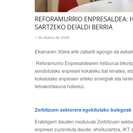
REFORAMURRIO ENPRESALDEA: H
SARTZEKO DEIALDI BERRIA
1 de ekaina de 2026
Ekainaren 30era arte zabalik egongo da eskab
Reforamurrio Enpresaldearen helburua bikoitza
sendotutako enpresei kokaleku bat ematea, eta
kokatutako enpresen arteko sinergiak eta lank
lehiakortasuna hobetuz.
Zerbitzuen sektorera egokitutako bulegoak
Erabilgarri dauden moduluak Zerbitzuen sektor
enpresei zuzenduta daude; aholkularitza, IKT ze