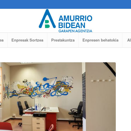
ea
Enpresak Sortzea
Prestakuntza
Enpresen behatokia
A