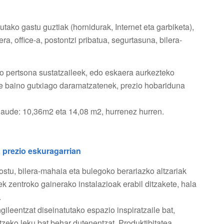
tutako gastu guztiak (hornidurak, Internet eta garbiketa),
a, office-a, postontzi pribatua, segurtasuna, bilera-
o pertsona sustatzaileek, edo eskaera aurkezteko
rte baino gutxiago daramatzatenek, prezio hobariduna
aude: 10,36m2 eta 14,08 m2, hurrenez hurren.
 prezio eskuragarrian
ostu, bilera-mahaia eta bulegoko berariazko altzariak
eek zentroko gainerako instalazioak erabil ditzakete, hala
.
ileentzat diseinatutako espazio inspiratzaile bat,
tzeko leku bat behar dutenentzat. Produktibitatea