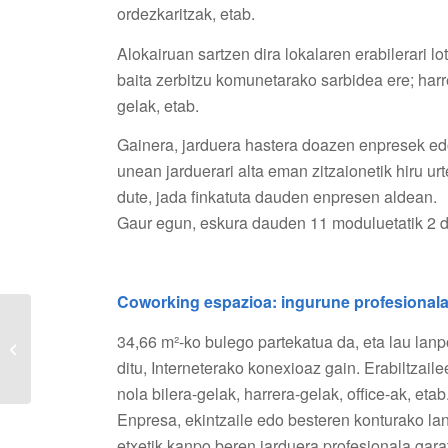
ordezkaritzak, etab.
Alokairuan sartzen dira lokalaren erabilerari lo
baita zerbitzu komunetarako sarbidea ere; harrer
gelak, etab.
Gainera, jarduera hastera doazen enpresek ed
unean jarduerari alta eman zitzaionetik hiru u
dute, jada finkatuta dauden enpresen aldean.
Gaur egun, eskura dauden 11 moduluetatik 2 d
Coworking espazioa: ingurune profesionala
Games Academy
34,66 m²-ko bulego partekatua da, eta lau lanp
Amurriora itzuliko da
bideo-jokoak sortzeko
ditu, Interneterako konexioaz gain. Erabiltzail
lau tailerrekin
nola bilera-gelak, harrera-gelak, office-ak, etab
Enpresa, ekintzaile edo besteren konturako lang
etxetik kanpo beren jarduera profesionala gara