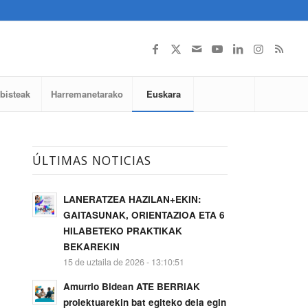
lbisteak
Harremanetarako
Euskara
ÚLTIMAS NOTICIAS
LANERATZEA HAZILAN+EKIN:
GAITASUNAK, ORIENTAZIOA ETA 6
HILABETEKO PRAKTIKAK
BEKAREKIN
15 de uztaila de 2026 - 13:10:51
Amurrio Bidean ATE BERRIAK
proiektuarekin bat egiteko deia egin