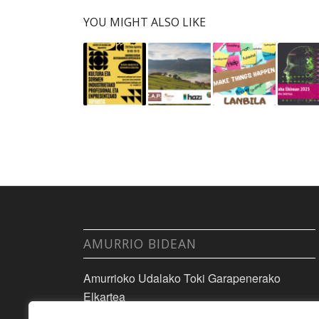
YOU MIGHT ALSO LIKE
AMURRIO BIDEAN
Amurrioko Udalako Toki Garapenerako
Elkartea