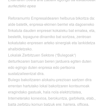
aurkezteko epea
Reforamurrio Empresaldearen helburua bikoitza da:
alde batetik, enpresa-ekimen berriei eta dagoeneko
finkatuta dauden enpresei kokaleku bat ematea, eta,
bestetik, topagune dinamiko bat sortzea, zentroan
kokatutako enpresen arteko sinergiak eta lankidetza
ahalbidetzeko.
Lokalak Zerbitzuen Sektore (“Bulegoak”)
deiturikoaren barruan beren jarduera egiten duten
edo egingo duten enpresa edo pertsona
sustatzaileentzat dira.
Bulego bakoitzaren alokairu-prezioan sartzen dira
errentan hartutako lokal bakoitzaren kontsumoak
eragindako gastuak, hala nola elektrizitatea,
Interneterako konexioa, berokuntza, garbiketa, etab.,
baita zerbitzu komun batzuk ere; harrera, officea,