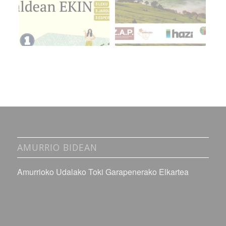
AMURRIO BIDEAN
Amurrioko Udalako Toki Garapenerako Elkartea