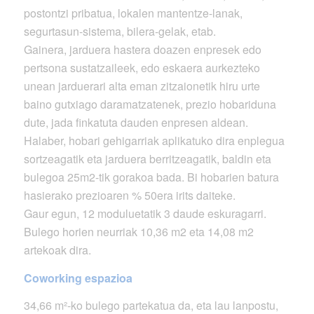
postontzi pribatua, lokalen mantentze-lanak,
segurtasun-sistema, bilera-gelak, etab.
Gainera, jarduera hastera doazen enpresek edo
pertsona sustatzaileek, edo eskaera aurkezteko
unean jarduerari alta eman zitzaionetik hiru urte
baino gutxiago daramatzatenek, prezio hobariduna
dute, jada finkatuta dauden enpresen aldean.
Halaber, hobari gehigarriak aplikatuko dira enplegua
sortzeagatik eta jarduera berritzeagatik, baldin eta
bulegoa 25m2-tik gorakoa bada. Bi hobarien batura
hasierako prezioaren % 50era irits daiteke.
Gaur egun, 12 moduluetatik 3 daude eskuragarri.
Bulego horien neurriak 10,36 m2 eta 14,08 m2
artekoak dira.
Coworking espazioa
34,66 m²-ko bulego partekatua da, eta lau lanpostu,