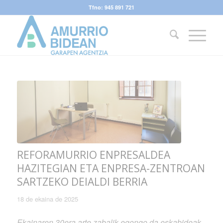
Tfno: 945 891 721
REFORAMURRIO ENPRESALDEA
HAZITEGIAN ETA ENPRESA-ZENTROAN
SARTZEKO DEIALDI BERRIA
18 de ekaina de 2025
Ekainaren 30era arte zabalik egongo da eskabideak