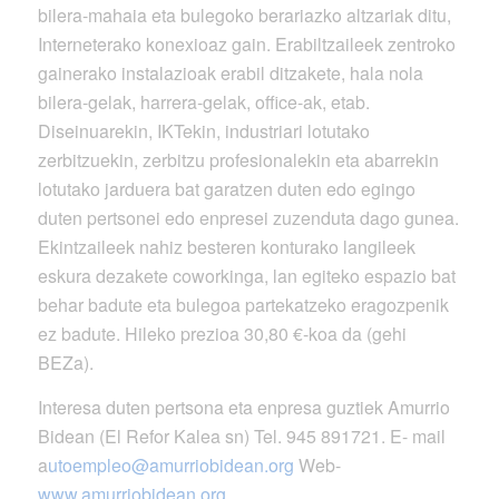
bilera-mahaia eta bulegoko berariazko altzariak ditu,
Interneterako konexioaz gain. Erabiltzaileek zentroko
gainerako instalazioak erabil ditzakete, hala nola
bilera-gelak, harrera-gelak, office-ak, etab.
Diseinuarekin, IKTekin, industriari lotutako
zerbitzuekin, zerbitzu profesionalekin eta abarrekin
lotutako jarduera bat garatzen duten edo egingo
duten pertsonei edo enpresei zuzenduta dago gunea.
Ekintzaileek nahiz besteren konturako langileek
eskura dezakete coworkinga, lan egiteko espazio bat
behar badute eta bulegoa partekatzeko eragozpenik
ez badute. Hileko prezioa 30,80 €-koa da (gehi
BEZa).
Interesa duten pertsona eta enpresa guztiek Amurrio
Bidean (El Refor Kalea sn) Tel. 945 891721. E- mail
a
utoempleo@amurriobidean.org
Web-
www.amurriobidean.org