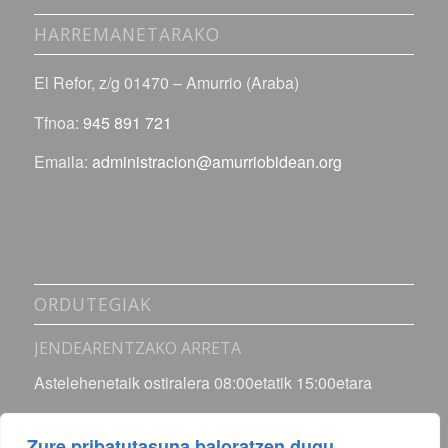
HARREMANETARAKO
El Refor, z/g 01470 – Amurrio (Araba)
Tfnoa:
945 891 721
Emaila:
administracion@amurriobidean.org
ORDUTEGIAK
JENDEARENTZAKO ARRETA
Astelehenetaik ostiralera 08:00etatik 15:00etara
INSTALAZIOAK
Zure pribatutasuna baloratzen dugu