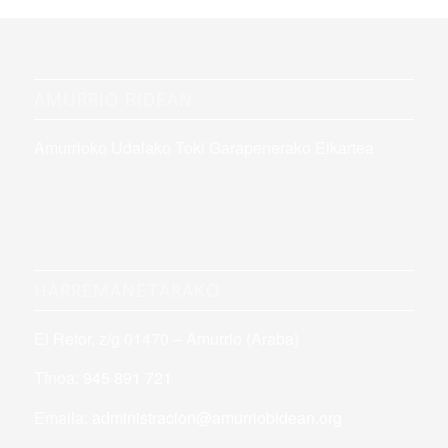
AMURRIO BIDEAN
Amurrioko Udalako Toki Garapenerako Elkartea
HARREMANETARAKO
El Refor, z/g 01470 – Amurrio (Araba)
Tfnoa:
945 891 721
Emaila:
administracion@amurriobidean.org