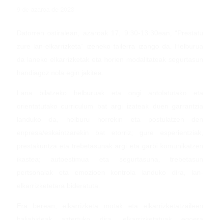
9 de azaroa de 2023
Datorren ostiralean, azaroak 17, 9:30-13:30ean, “Prestatu
zure lan-elkarrizketa” izeneko tailerra izango da. Helburua
da laneko elkarrizketak eta horien modalitateak segurtasun
handiagoz nola egin jakitea.
Lana bilatzeko helburuak eta ongi antolatutako eta
orientatutako curriculum bat argi izateak duen garrantzia
landuko da, helburu horrekin eta postulatzen den
enpresa/eskaintzarekin bat etorriz; gure esperientziak,
prestakuntza eta trebetasunak argi eta garbi komunikatzen
ikastea; autoestimua eta segurtasuna, trebetasun
pertsonalak eta emozioen kontrola landuko dira, lan-
elkarrizketetara bideratuta.
Era berean, elkarrizketa motak eta elkarrizketatzaileen
baliabideak aztertuko dira, elkarrizketatuak egoera