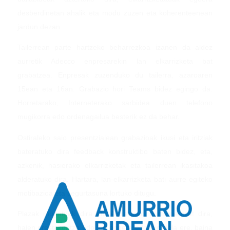
desberdinetan ahalik eta modu zuzen eta koherenteenean
jardun dezan.
Tailerrean parte hartzeko beharrezkoa izanen da aldez
aurretik Adecco enpresarekin lan elkarrizketa bat
grabatzea. Enpresak zuzenduko du tailerra, azaroaren
15ean eta 16an. Grabazio hori Teams bidez egingo da.
Horretarako, Interneterako sarbidea duen telefono
mugikorra edo ordenagailua besterik ez da behar.
Ostiraleko saio presentzialean grabazioak ikusi eta iritziak
bateratuko dira feedback konstruktibo baten bidez, eta,
azkenik, hasierako elkarrizketak eta tailerrean ikasitakoa
alderatuko dira. Hartara, lan-elkarrizketa bati aurre egiteko
motibazioa eta segurtasuna lortuko ditugu.
Plazak mugatuak dira eta Aiaraldeko pertsonentzat dira,
haien prestakuntza edo lan egoera edozein dela ere, baina