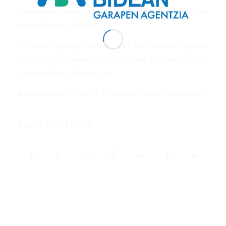
lehentasuna izanen dute Amurrion erroldatuta daudenek
eta langabezian daudenek.
Informazio gehiago izateko, jarri harremanetan gurekin
945891721 telefonoan edo whatsapp-en, eta emailez:
empresa@amurriobidean.org
Izena emateko
Amurrio Bidean-en pertsonen atarian
SHARE THIS ENTRY