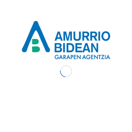
ango da, proiektuen aurkezpen modua jorratuko da
kezpena (bezeroei, aliatuei, finantza-erakundeei…), bai
toretza-tesiak…)izan.
o Kuadrilaren bitartez.
tan jar zaitezke 945891721 telefonoan edo
n atarian