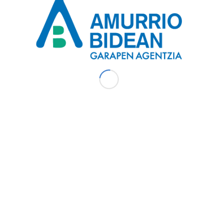
AMURRIO BIDEAN
Amurrioko Udalako Toki Garapenerako Elkartea