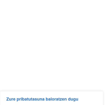
HARREMANETARAKO
El Refor, z/g 01470 – Amurrio (Araba)
Tfnoa:
945 891 721
Emaila:
administracion@amurriobidean.org
ORDUTEGIAK
JENDEARENTZAKO ARRETA
Astelehenetaik ostiralera 08:00etatik 15:00etara
INSTALAZIOAK
Zure pribatutasuna baloratzen dugu
Astelehenetaik ostiralera 08:00etatik 21:00etara