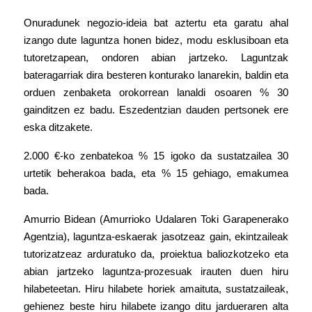
Onuradunek negozio-ideia bat aztertu eta garatu ahal
izango dute laguntza honen bidez, modu esklusiboan eta
tutoretzapean, ondoren abian jartzeko. Laguntzak
bateragarriak dira besteren konturako lanarekin, baldin eta
orduen zenbaketa orokorrean lanaldi osoaren % 30
gainditzen ez badu. Eszedentzian dauden pertsonek ere
eska ditzakete.
2.000 €-ko zenbatekoa % 15 igoko da sustatzailea 30
urtetik beherakoa bada, eta % 15 gehiago, emakumea
bada.
Amurrio Bidean (Amurrioko Udalaren Toki Garapenerako
Agentzia), laguntza-eskaerak jasotzeaz gain, ekintzaileak
tutorizatzeaz arduratuko da, proiektua baliozkotzeko eta
abian jartzeko laguntza-prozesuak irauten duen hiru
hilabeteetan. Hiru hilabete horiek amaituta, sustatzaileak,
gehienez beste hiru hilabete izango ditu jardueraren alta