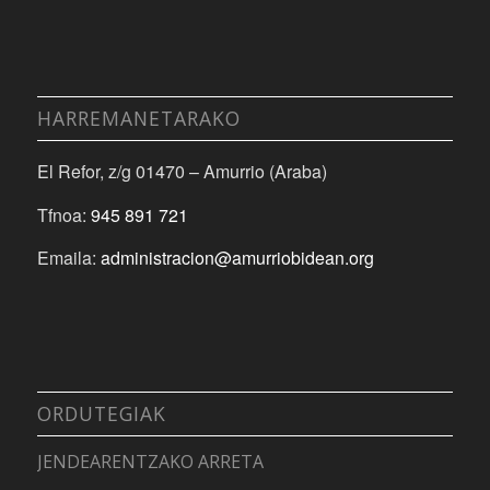
HARREMANETARAKO
El Refor, z/g 01470 – Amurrio (Araba)
Tfnoa:
945 891 721
Emaila:
administracion@amurriobidean.org
ORDUTEGIAK
JENDEARENTZAKO ARRETA