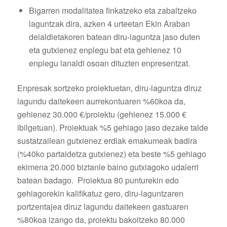
Bigarren modalitatea finkatzeko eta zabaltzeko
laguntzak dira, azken 4 urteetan Ekin Araban
deialdietakoren batean diru-laguntza jaso duten
eta gutxienez enplegu bat eta gehienez 10
enplegu lanaldi osoan dituzten enpresentzat.
Enpresak sortzeko proiektuetan, diru-laguntza diruz
lagundu daitekeen aurrekontuaren %60koa da,
gehienez 30.000 €/proiektu (gehienez 15.000 €
ibilgetuan). Proiektuak %5 gehiago jaso dezake talde
sustatzailean gutxienez erdiak emakumeak badira
(%40ko partaidetza gutxienez) eta beste %5 gehiago
ekimena 20.000 biztanle baino gutxiagoko udalerri
batean badago. Proiektua 80 punturekin edo
gehiagorekin kalifikatuz gero, diru-laguntzaren
portzentajea diruz lagundu daitekeen gastuaren
%80koa izango da, proiektu bakoitzeko 80.000