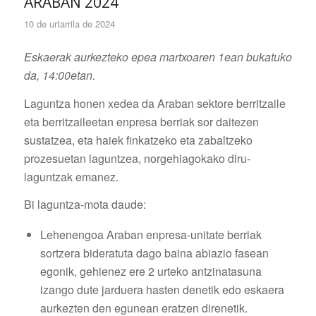
ARABAN 2024
10 de urtarrila de 2024
Eskaerak aurkezteko epea martxoaren 1ean bukatuko
da, 14:00etan.
Laguntza honen xedea da Araban sektore berritzaile
eta berritzaileetan enpresa berriak sor daitezen
sustatzea, eta haiek finkatzeko eta zabaltzeko
prozesuetan laguntzea, norgehiagokako diru-
laguntzak emanez.
Bi laguntza-mota daude:
Lehenengoa Araban enpresa-unitate berriak
sortzera bideratuta dago baina abiazio fasean
egonik, gehienez ere 2 urteko antzinatasuna
izango dute jarduera hasten denetik edo eskaera
aurkezten den egunean eratzen direnetik.