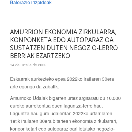
Balorazio irizpideak
AMURRION EKONOMIA ZIRKULARRA,
KONPONKETA EDO AUTOPARAZIOA
SUSTATZEN DUTEN NEGOZIO-LERRO
BERRIAK EZARTZEKO
14 de uztaila de 2022
Eskaerak aurkezteko epea 2022ko irailaren 30era
arte egongo da zabalik.
Amurrioko Udalak bigarren urtez argitaratu du 10.000
euroko aurrekontua duen laguntza-lerro hau.
Laguntza hau gure udalerrian 2022ko urtarrilaren
1etik irailaren 30era bitartean ekonomia zirkularrari,
konponketari edo autoparazioari lotutako negozio-