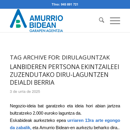
Tfno: 945 891 721
TAG ARCHIVE FOR:
DIRULAGUNTZAK
LANBIDEREN PERTSONA EKINTZAILEEI
ZUZENDUTAKO DIRU-LAGUNTZEN
DEIALDI BERRIA
3 de urria de 2025
Negozio-ideia bat garatzeko eta ideia hori abian jartzea
bultzatzeko 2.000 euroko laguntza da.
Eskabideak aurkezteko epea
urriaren 13ra arte egongo
da zabalik,
eta
Amurrio Bidean-en aurkeztu beharko dira..