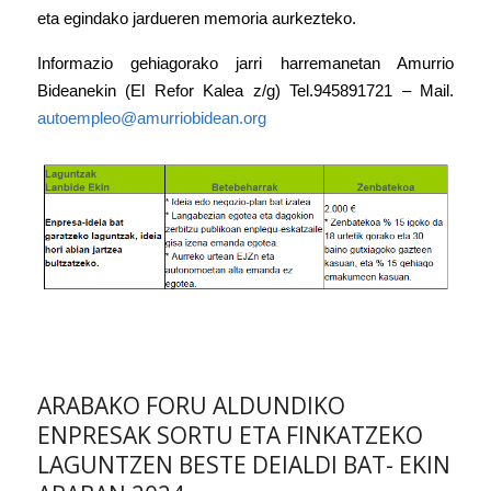
eta egindako jardueren memoria aurkezteko.
Informazio gehiagorako jarri harremanetan Amurrio
Bideanekin (El Refor Kalea z/g) Tel.945891721 – Mail.
autoempleo@amurriobidean.org
ARABAKO FORU ALDUNDIKO
ENPRESAK SORTU ETA FINKATZEKO
LAGUNTZEN BESTE DEIALDI BAT- EKIN