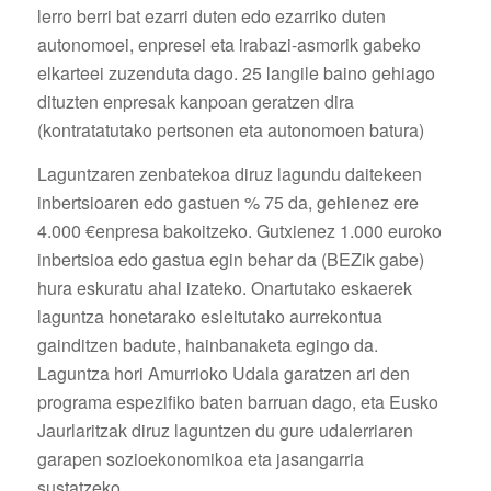
lerro berri bat ezarri duten edo ezarriko duten
autonomoei, enpresei eta irabazi-asmorik gabeko
elkarteei zuzenduta dago. 25 langile baino gehiago
dituzten enpresak kanpoan geratzen dira
(kontratatutako pertsonen eta autonomoen batura)
Laguntzaren zenbatekoa diruz lagundu daitekeen
inbertsioaren edo gastuen % 75 da, gehienez ere
4.000 €enpresa bakoitzeko. Gutxienez 1.000 euroko
inbertsioa edo gastua egin behar da (BEZik gabe)
hura eskuratu ahal izateko. Onartutako eskaerek
laguntza honetarako esleitutako aurrekontua
gainditzen badute, hainbanaketa egingo da.
Laguntza hori Amurrioko Udala garatzen ari den
programa espezifiko baten barruan dago, eta Eusko
Jaurlaritzak diruz laguntzen du gure udalerriaren
garapen sozioekonomikoa eta jasangarria
sustatzeko.