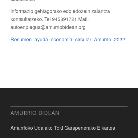
Informazio gehiagorako edo edozein zalantza
kontsultatzeko. Tel 945891721 Mail.
autoenplegua@amurriobidean.org
Resumen_ayuda_economía_circular_Amurrio_2022
AMURRIO BIDEAN
Amurrioko Udalako Toki Garapenerako Elkartea