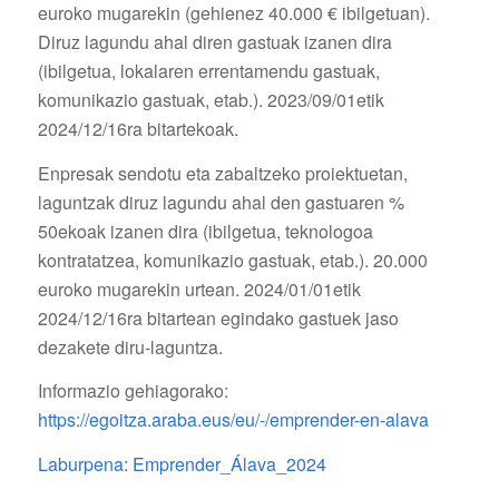
euroko mugarekin (gehienez 40.000 € ibilgetuan).
Diruz lagundu ahal diren gastuak izanen dira
(ibilgetua, lokalaren errentamendu gastuak,
komunikazio gastuak, etab.). 2023/09/01etik
2024/12/16ra bitartekoak.
Enpresak sendotu eta zabaltzeko proiektuetan,
laguntzak diruz lagundu ahal den gastuaren %
50ekoak izanen dira (ibilgetua, teknologoa
kontratatzea, komunikazio gastuak, etab.). 20.000
euroko mugarekin urtean. 2024/01/01etik
2024/12/16ra bitartean egindako gastuek jaso
dezakete diru-laguntza.
Informazio gehiagorako:
https://egoitza.araba.eus/eu/-/emprender-en-alava
Laburpena: Emprender_Álava_2024