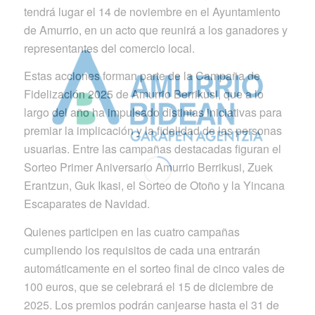
tendrá lugar el 14 de noviembre en el Ayuntamiento
de Amurrio, en un acto que reunirá a los ganadores y
representantes del comercio local.
Estas acciones forman parte de la Campaña de
Fidelización 2025 de Amurrio Berrikusi, que a lo
largo del año ha impulsado distintas iniciativas para
premiar la implicación y la fidelidad de las personas
usuarias. Entre las campañas destacadas figuran el
Sorteo Primer Aniversario Amurrio Berrikusi, Zuek
Erantzun, Guk Ikasi, el Sorteo de Otoño y la Yincana
Escaparates de Navidad.
Quienes participen en las cuatro campañas
cumpliendo los requisitos de cada una entrarán
automáticamente en el sorteo final de cinco vales de
100 euros, que se celebrará el 15 de diciembre de
2025. Los premios podrán canjearse hasta el 31 de