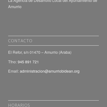
La Agencia de Desarrollo Local del Ayuntamiento de
Amurrio
CONTACTO
El Refor, s/n 01470 – Amurrio (Araba)
Tfno:
945 891 721
Email:
administracion@amurriobidean.org
HORARIOS