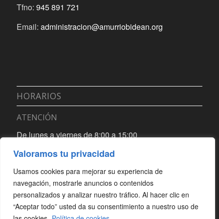
Tfno:
945 891 721
Email:
administracion@amurriobidean.org
HORARIOS
ATENCIÓN
De lunes a viernes de 8:00 a 15:00
Valoramos tu privacidad
INSTALACIONES
Usamos cookies para mejorar su experiencia de
De lunes a viernes de 8:00 a 21:00
navegación, mostrarle anuncios o contenidos
personalizados y analizar nuestro tráfico. Al hacer clic en
“Aceptar todo” usted da su consentimiento a nuestro uso de
las cookies.
Política de cookies