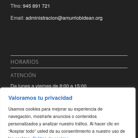
Tfno:
945 891 721
Email:
administracion@amurriobidean.org
HORARIOS
ATENCIÓN
De lunes a viernes de 8:00 a 15:00
Valoramos tu privacidad
INSTALACIONES
Usamos cookies para mejorar su experiencia de
De lunes a viernes de 8:00 a 21:00
navegación, mostrarle anuncios o contenidos
personalizados y analizar nuestro tráfico. Al hacer clic en
“Aceptar todo” usted da su consentimiento a nuestro uso de